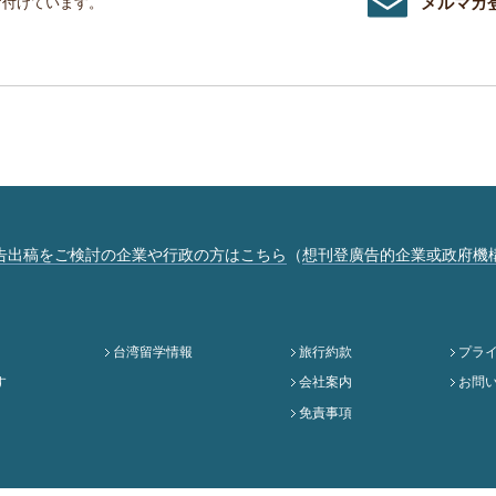
メルマガ
け付けています。
告出稿をご検討の企業や行政の方はこちら
（
想刊登廣告的企業或政府機
台湾留学情報
旅行約款
プラ
す
会社案内
お問
免責事項