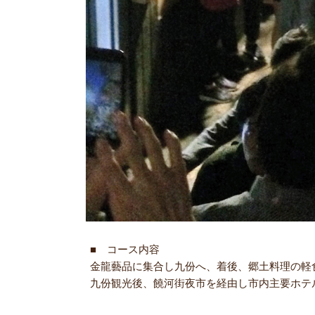
■ コース内容
金龍藝品に集合し九份へ、着後、郷土料理の軽
九份観光後、饒河街夜市を経由し市内主要ホテ