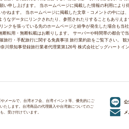
お願い申し上げます。 当ホームページに掲載した情報の利用により
いかねます。 当ホームページに掲載した文章・コメントの中には
ようなデータにリンクされたり、参照されたりすることもありえま
らリンクを張っている先のホームページと紛争が発生した場合も当社
無断転用・無断転載はお断りします。 サーバーや時間帯の都合で
催旅行・手配旅行に関する免責事項 旅行業約款をご覧下さい。 観光
神奈川県知事登録旅行業者代理業第126号 株式会社ビッグハートイ
NEやメールで、台湾オフ会、台湾イベント等、優先的にご
公
いたします。台湾商品の代理購入や台湾旅についてのご
メ
も、受け付けています。