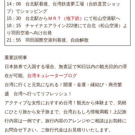
14：08 台北駅着後、台湾鉄道夢工場（台鉄直営ショッ
プ）でショッピング
15：30 台北駅から
ＭＲＴ（地下鉄）
にて松山空港駅へ
18：15 チャイナエアライン222便にて台北（松山空港）よ
り羽田空港へ向け出発
21：55 羽田国際空港到着後、自由解散
重要説明事
日本旅券で入国する場合、無査証で90日以内の観光目的の滞
在が可能。
台湾キュレーターブログ
台湾に行くと元気になれる！開運・金運・縁結び・商売繁
盛 台湾へ行ってリフレッシュ！
アクティブな女性におすすめ台湾！観光から体験まで、気軽
にひとり旅から女子旅まで、台湾おもしろ情報満載！
上記旅
行内容は一例です。旅行内容のアレンジやご相談はお気軽に
お問合せ下さい。ご旅行代金はお見積りいたします。