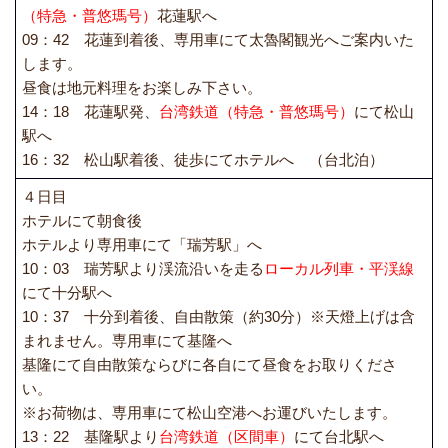
（特急・普悠瑪号）
花蓮駅へ
09：42 花蓮到着後、専用車にて太魯閣観光へご案内いた
します。
昼食は地元料理をお楽しみ下さい。
14：18 花蓮駅発、
台湾鉄道（特急・普悠瑪号）
にて松山
駅へ
16：32 松山駅着後、徒歩にてホテルへ （台北泊）
４日目
ホテルにて朝食後
ホテルより専用車にて「瑞芳駅」へ
10：03 瑞芳駅より渓流沿いを走る
ローカル列車・平渓線
にて十分駅へ
10：37 十分到着後、自由散策（約30分）※天燈上げは含
まれません。専用車にて基隆へ
基隆にて自由散策ならびに各自にて昼食をお取りくださ
い。
※お荷物は、専用車にて松山空港へお運びいたします。
13：22 基隆駅より
台湾鉄道（区間車）
にて台北駅へ