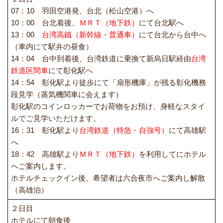
07：10 羽田空港発、台北（松山空港）へ
10：00 台北着後、
ＭＲＴ（地下鉄）
にて台北駅へ
13：00
台湾高鐵（新幹線・普通車）
にて台北から台中へ
（車内にて駅弁の昼食）
14：04 台中到着後、台湾鉄道に乗換て新烏日駅経由
台湾
鉄道区間車
にて彰化駅へ
14：54 彰化駅より徒歩にて「扇形機庫」が残る彰化機務
段見学（蒸気機関車に会えます）
彰化駅のコインロッカーでお荷物をお預け、身軽なスタイ
ルでご見学いただけます。
16：31 彰化駅より
台湾鉄道（特急・自強号）
にて高雄駅
へ
18：42 高雄駅より
ＭＲＴ（地下鉄）
を利用してにホテル
へご案内します。
ホテルチェックイン後、希望者は六合夜市へご案内し解散
（高雄泊）
２日目
ホテルにて朝食後