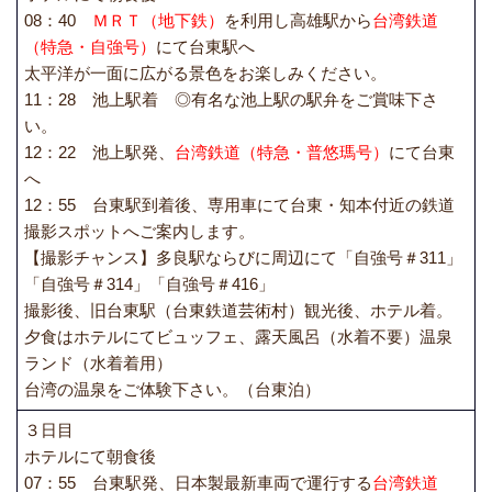
08：40
ＭＲＴ（地下鉄）
を利用し高雄駅から
台湾鉄道
（特急・自強号）
にて台東駅へ
太平洋が一面に広がる景色をお楽しみください。
11：28 池上駅着 ◎有名な池上駅の駅弁をご賞味下さ
い。
12：22 池上駅発、
台湾鉄道（特急・普悠瑪号）
にて台東
へ
12：55 台東駅到着後、専用車にて台東・知本付近の鉄道
撮影スポットへご案内します。
【撮影チャンス】多良駅ならびに周辺にて「自強号＃311」
「自強号＃314」「自強号＃416」
撮影後、旧台東駅（台東鉄道芸術村）観光後、ホテル着。
夕食はホテルにてビュッフェ、露天風呂（水着不要）温泉
ランド（水着着用）
台湾の温泉をご体験下さい。（台東泊）
３日目
ホテルにて朝食後
07：55 台東駅発、日本製最新車両で運行する
台湾鉄道