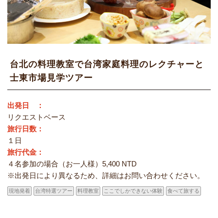
台北の料理教室で台湾家庭料理のレクチャーと
士東市場見学ツアー
出発日 ：
リクエストベース
旅行日数：
１日
旅行代金：
４名参加の場合（お一人様）5,400 NTD
※出発日により異なるため、詳細はお問い合わせください。
現地発着
台湾特選ツアー
料理教室
ここでしかできない体験
食べて旅する