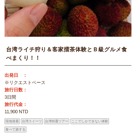
台湾ライチ狩り＆客家擂茶体験とＢ級グルメ食
べまくり！！
出発日 ：
※リクエストベース
旅行日数：
3日間
旅行代金：
11,900 NTD
現地発着
台湾スイーツ
台湾特選ツアー
ここでしかできない体験
食べて旅する